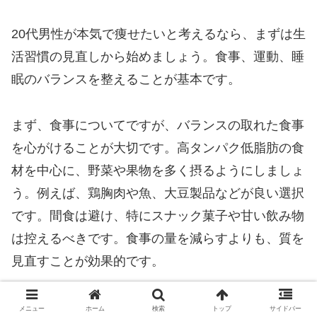
20代男性が本気で痩せたいと考えるなら、まずは生
活習慣の見直しから始めましょう。食事、運動、睡
眠のバランスを整えることが基本です。
まず、食事についてですが、バランスの取れた食事
を心がけることが大切です。高タンパク低脂肪の食
材を中心に、野菜や果物を多く摂るようにしましょ
う。例えば、鶏胸肉や魚、大豆製品などが良い選択
です。間食は避け、特にスナック菓子や甘い飲み物
は控えるべきです。食事の量を減らすよりも、質を
見直すことが効果的です。
次に、運動習慣をつけることが必要です。週に3〜4
メニュー
ホーム
検索
トップ
サイドバー