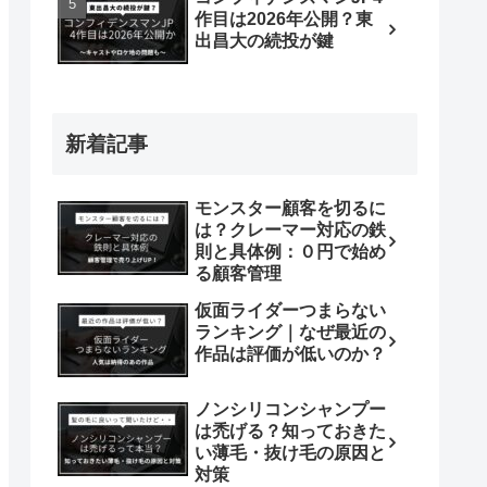
作目は2026年公開？東
出昌大の続投が鍵
新着記事
モンスター顧客を切るに
は？クレーマー対応の鉄
則と具体例：０円で始め
る顧客管理
仮面ライダーつまらない
ランキング｜なぜ最近の
作品は評価が低いのか？
ノンシリコンシャンプー
は禿げる？知っておきた
い薄毛・抜け毛の原因と
対策