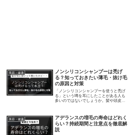
ノンシリコンシャンプーは禿げ
美容・健康
る？知っておきたい薄毛・抜け毛
の原因と対策
「ノンシリコンシャンプーを使うと禿げ
る」という噂を耳にしたことがある人も
多いのではないでしょうか。髪や頭皮に
良いとされるノンシリコンシャンプーで
すが、一部では「抜け毛が増えた」「薄
毛が進行した」と感じる声もあります。
アデランスの増毛の寿命はどれく
美容・健康
しかし、実際にノンシリコ...
らい？持続期間と注意点を徹底解
説