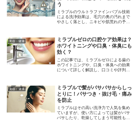
う
ミラブルのウルトラファインバブル技術
による洗浄効果は、毛穴の奥の汚れまで
やさしく落とし、ニキビや肌荒れの予防
と改善に役立つといわれています。しか
し、ミラブルの人気の高まりとともに、
偽物が出回っていることも事実です。肌
ミラブルゼロの口腔ケア効果は？
美容・健康
への影響を考えると、必ず正規代理店で
ホワイトニングや口臭・体臭にも
購入することが推奨されます。
効く？
この記事では、ミラブルゼロによる歯の
ホワイトニングや、口臭・体臭への効果
について詳しく解説し、口コミや評判も
確認しながら、どのような効果が期待で
きるのかを検証していきます。また、偽
物を購入しないためのポイントや、信頼
ミラブルで髪がパサパサからしっ
美容・健康
できる正規代理店での購入のメリットに
とりに！パサつき・抜け毛・痛み
ついても解説します。
を防止
ミラブルはその高い洗浄力で人気を集め
ていますが、使い方によっては髪がパサ
パサしたり、乾燥してしまう可能性もあ
ります。本記事では、ミラブルで髪がパ
サつく原因や、頭皮と髪に必要な油分を
守りながらミラブルを使いこなすポイン
ト、さらに髪質改善を期待できる具体的