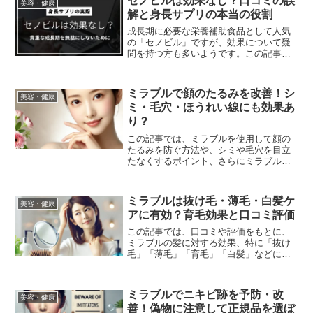
セノビルは効果なし？口コミの誤
美容・健康
ためのポイントや、評判が分かれる理由
解と身長サプリの本当の役割
についても詳しく触れていきます。
成長期に必要な栄養補助食品として人気
の「セノビル」ですが、効果について疑
問を持つ方も多いようです。この記事で
は、セノビルに含まれる成分の詳細、い
つ飲むのが効果的なのかといった飲むタ
イミング、さらに副作用についても触
ミラブルで顔のたるみを改善！シ
美容・健康
れ、効果を最大限に引き出すためのポイ
ミ・毛穴・ほうれい線にも効果あ
ントを解説していきます。
り？
この記事では、ミラブルを使用して顔の
たるみを防ぐ方法や、シミや毛穴を目立
たなくするポイント、さらにミラブルを
顔に直接当てる方法や正しい洗い方も紹
介します。洗顔料は不要なのか、顔に当
てる適切な時間は何秒かといった疑問に
ミラブルは抜け毛・薄毛・白髪ケ
美容・健康
もお答えし、偽物を避けるための購入方
アに有効？育毛効果と口コミ評価
法についても触れます。
この記事では、口コミや評価をもとに、
ミラブルの髪に対する効果、特に「抜け
毛」「薄毛」「育毛」「白髪」などにど
のように役立つのか、その効果を解説し
ていきます。ミラブルで髪の悩みがどこ
まで改善できるのか気になる方は、ぜひ
ミラブルでニキビ跡を予防・改
美容・健康
参考にしてください。
善！偽物に注意して正規品を選ぼ