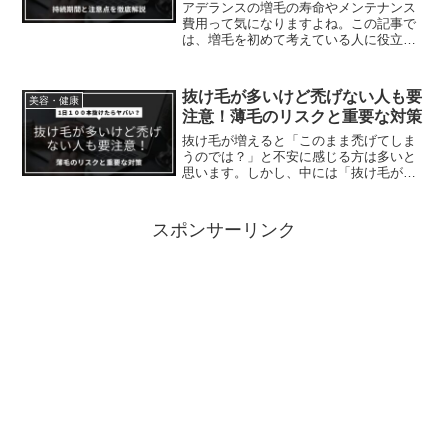
アデランスの増毛の寿命やメンテナンス
費用って気になりますよね。この記事で
は、増毛を初めて考えている人に役立つ
注意点や、どの年齢層に向いているかな
ども含めて、増毛の基本をわかりやすく
まとめました。増毛と育毛の違いも整理
抜け毛が多いけど禿げない人も要
美容・健康
しつつ、自分に合った方法を見つけるた
注意！薄毛のリスクと重要な対策
めのヒントをご紹介します。
抜け毛が増えると「このまま禿げてしま
うのでは？」と不安に感じる方は多いと
思います。しかし、中には「抜け毛が多
いけど禿げない」と感じるケースもあり
ます。毛量が多い人は安心感を覚えてし
まうこともありますが、果たして本当に
スポンサーリンク
大丈夫なのでしょうか？こ...