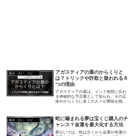
アガスティアの葉のからくりと
風水・占い・スピリチュアル
は？トリックや詐欺と疑われる６
つの理由
アガスティアの葉は、インド南部に伝わ
る神秘的な予言書として知られ、その正
体やからくりに多くの人々が興味を抱い
ています。一説によると、古代の聖者ア
ガスティアが未来の人々のために書き記
したとされるこれらの葉には、個人の過
蛇に噛まれる夢は宝くじ購入のチ
風水・占い・スピリチュアル
去、現在、未来が詳細に記...
ャンス？金運を最大化する方法
夢占いでは、蛇は古くから金運や幸運の