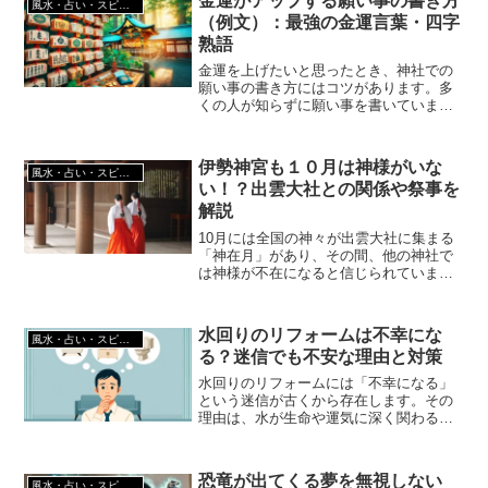
金運がアップする願い事の書き方
風水・占い・スピリチュアル
財布関連の最強の金運グッズについても
（例文）：最強の金運言葉・四字
紹介します。
熟語
金運を上げたいと思ったとき、神社での
願い事の書き方にはコツがあります。多
くの人が知らずに願い事を書いています
が、実は少しの工夫で金運のご利益をさ
らに引き寄せることができるのです。 本
記事では、金運最強を目指すための「金
伊勢神宮も１０月は神様がいな
風水・占い・スピリチュアル
運がアップする願い事の...
い！？出雲大社との関係や祭事を
解説
10月には全国の神々が出雲大社に集まる
「神在月」があり、その間、他の神社で
は神様が不在になると信じられていま
す。しかし、伊勢神宮の主祭神である天
照大神は特別で、出雲には向かわず常に
伊勢に留まっていると言われています。
水回りのリフォームは不幸にな
風水・占い・スピリチュアル
よって、「伊勢神宮には10月も神様がい
る？迷信でも不安な理由と対策
る」ということになります。
水回りのリフォームには「不幸になる」
という迷信が古くから存在します。その
理由は、水が生命や運気に深く関わると
され、リフォームによってその流れが乱
れることで悪影響が出ると信じられてき
たからです。この記事では、この迷信の
恐竜が出てくる夢を無視しない
風水・占い・スピリチュアル
背景を解説し、不安を解消するための具