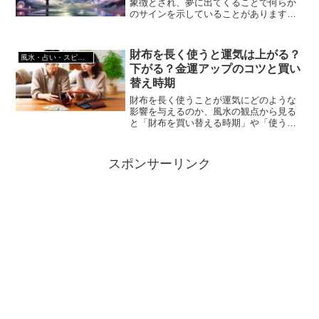
象徴とされ、夢に出てくることで何らか
のサインを示していることがあります。
この記事では、蛇にまつわる夢と宝くじ
の運気との関係について、さまざまな視
点から解説していきます。後半では、金
財布を長く使うと運気は上がる？
風水・占い・スピリチュアル
運を高める方法も紹介していますので、
下がる？金運アップのコツと買い
ぜひ最後までご覧ください。
替え時期
財布を長く使うことが運気にどのような
影響を与えるのか、風水の観点から見る
と「財布を買い替える時期」や「使う年
数」が金運に関わるとされています。こ
の記事では、何年使うと運気に変化が出
るのか、金運を維持するための財布の選
スポンサーリンク
び方について、長く使えるブランドやそ
の特徴とともに詳しく解説していきま
す。