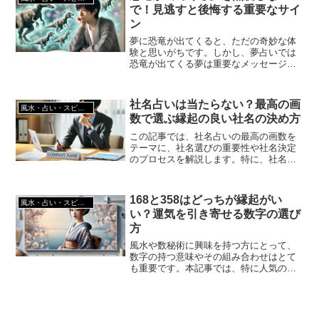
で！見逃すと後悔する重要なサイ
体的な対策を紹介します。
ン
夢に恐竜が出てくると、ただの奇妙な体
験と思いがちです。しかし、夢占いでは
恐竜が出てくる夢は重要なメッセージを
含むことが多いです。この記事では、恐
竜が出てくる夢の意味やその解釈方法を
詳しく解説します。夢のメッセージを見
社名占いは当たらない？最高の画
風水・占い・スピリチュアル
逃さず、現実の問題解決に役立てましょ
数で選ぶ縁起の良い社名の決め方
う。
この記事では、社名占いの最高の画数を
テーマに、社名選びの重要性や社名決定
のプロセスを解説します。特に、社名占
いで最高の画数を選ぶ方法や、業界別の
社名画数ランキングを紹介し、最適な社
名選びをサポートします。
168と358はどっちが縁起がい
風水・占い・スピリチュアル
い？運気を引き寄せる数字の選び
方
風水や数秘術に興味を持つ方にとって、
数字の持つ意味やその組み合わせはとて
も重要です。本記事では、特に人気のあ
る「168」と「358」の違いを詳しく解説
し、さらに自分に合った数字の組み合わ
せを見つけるコツについてもご紹介しま
す。あなたの運気を最大限に引き出すた