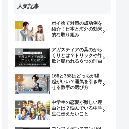
人気記事
ポイ捨て対策の成功例を
紹介！日本と海外の効果
的な取り組み
アガスティアの葉のから
くりとは？トリックや詐
欺と疑われる６つの理由
168と358はどっちが縁
起がいい？運気を引き寄
せる数字の選び方
中学生の恋愛が難しい理
由とは？悩んでいる中学
生に伝えたいこと
コンフィデンスマンJP4