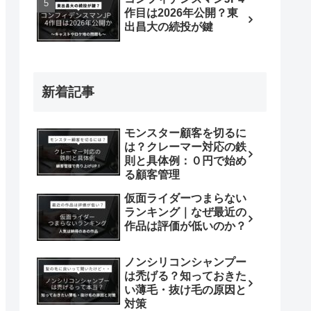
作目は2026年公開？東
出昌大の続投が鍵
新着記事
モンスター顧客を切るに
は？クレーマー対応の鉄
則と具体例：０円で始め
る顧客管理
仮面ライダーつまらない
ランキング｜なぜ最近の
作品は評価が低いのか？
ノンシリコンシャンプー
は禿げる？知っておきた
い薄毛・抜け毛の原因と
対策