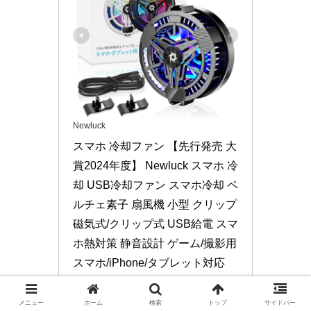
Newluck
スマホ 冷却ファン 【先行発売 大
賞2024年度】 Newluck スマホ 冷
却 USB冷却ファン スマホ冷却 ペ
ルチェ素子 扇風機 小型 クリップ 
磁気式/クリップ式 USB給電 スマ
ホ熱対策 静音設計 ゲーム/撮影用 
スマホ/iPhone/タブレット対応
（ブラック）
YUSA-S10R-HEI
メニュー
ホーム
検索
トップ
サイドバー