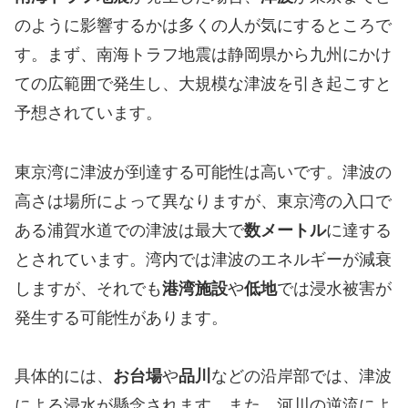
のように影響するかは多くの人が気にするところで
す。まず、南海トラフ地震は静岡県から九州にかけ
ての広範囲で発生し、大規模な津波を引き起こすと
予想されています。
東京湾に津波が到達する可能性は高いです。津波の
高さは場所によって異なりますが、東京湾の入口で
ある浦賀水道での津波は最大で
数メートル
に達する
とされています。湾内では津波のエネルギーが減衰
しますが、それでも
港湾施設
や
低地
では浸水被害が
発生する可能性があります。
具体的には、
お台場
や
品川
などの沿岸部では、津波
による浸水が懸念されます。また、河川の逆流によ