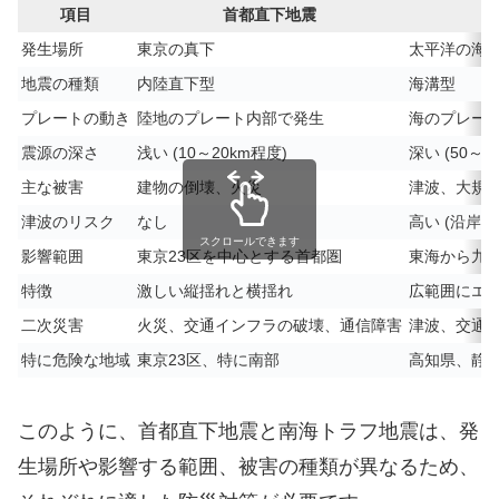
項目
首都直下地震
発生場所
東京の真下
太平洋の海
地震の種類
内陸直下型
海溝型
プレートの動き
陸地のプレート内部で発生
海のプレー
震源の深さ
浅い (10～20km程度)
深い (50～1
主な被害
建物の倒壊、火災
津波、大規
津波のリスク
なし
高い (沿岸
スクロールできます
影響範囲
東京23区を中心とする首都圏
東海から九
特徴
激しい縦揺れと横揺れ
広範囲にエ
二次災害
火災、交通インフラの破壊、通信障害
津波、交通
特に危険な地域
東京23区、特に南部
高知県、静
このように、首都直下地震と南海トラフ地震は、発
生場所や影響する範囲、被害の種類が異なるため、