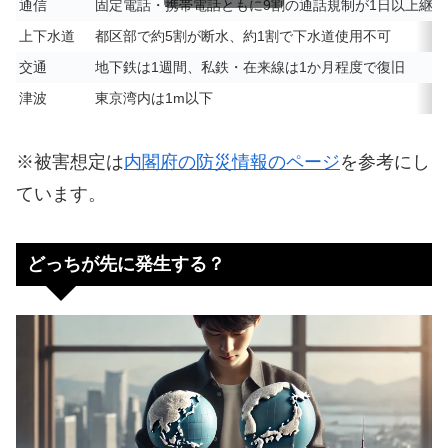
通信
固定電話・携帯電話ともに9割の通話規制が1日以上継続
上下水道
都区部で約5割が断水、約1割で下水道使用不可
交通
地下鉄は1週間、私鉄・在来線は1か月程度で復旧
津波
東京湾内は1m以下
※被害想定は
内閣府の防災情報のページ
を参考にし
ています。
どっちが先に発生する？