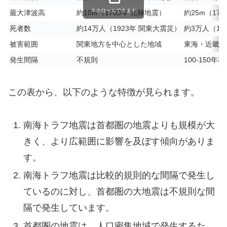
スクロールできます
最大津波高
約10m（1703年 元禄地震）
約25m（17
死者数
約14万人（1923年 関東大震災）
約3万人（17
被害範囲
関東地方を中心とした地域
東海・近畿・
発生間隔
不規則
100-150年
この表から、以下のような特徴が見られます。
南海トラフ地震は首都圏の地震よりも規模が大
きく、より広範囲に影響を及ぼす傾向がありま
す。
南海トラフ地震は比較的規則的な間隔で発生し
ているのに対し、首都圏の大地震は不規則な間
隔で発生しています。
首都圏の地震は、人口密集地域で発生するた