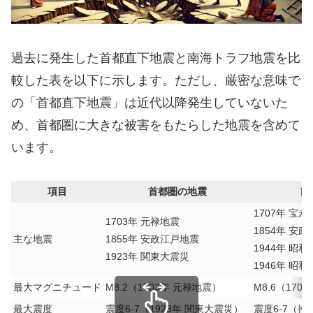
過去に発生した首都直下地震と南海トラフ地震を比
較した表を以下に示します。ただし、厳密な意味で
の「首都直下地震」は近代以降発生していないた
め、首都圏に大きな被害をもたらした地震を含めて
います。
項目
首都圏の地震
南
1707年 宝永
1703年 元禄地震
1854年 
主な地震
1855年 安政江戸地震
1944年 昭
1923年 関東大震災
1946年 昭
最大マグニチュード
M8.2（1703年 元禄地震）
M8.6（170
最大震度
震度6-7（1923年 関東大震災）
震度6-7（推