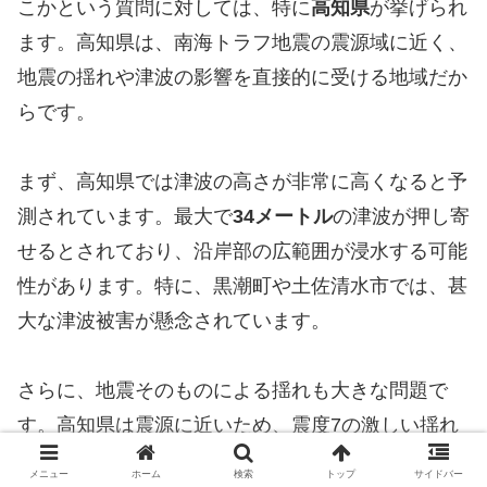
こかという質問に対しては、特に
高知県
が挙げられ
ます。高知県は、南海トラフ地震の震源域に近く、
地震の揺れや津波の影響を直接的に受ける地域だか
らです。
まず、高知県では津波の高さが非常に高くなると予
測されています。最大で
34メートル
の津波が押し寄
せるとされており、沿岸部の広範囲が浸水する可能
性があります。特に、黒潮町や土佐清水市では、甚
大な津波被害が懸念されています。
さらに、地震そのものによる揺れも大きな問題で
す。高知県は震源に近いため、震度7の激しい揺れ
が予想されます。この揺れによって建物の倒壊や地
メニュー
ホーム
検索
トップ
サイドバー