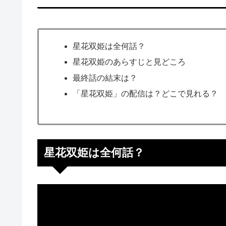
星花双姫は全何話？
星花双姫のあらすじと見どころ
最終話の結末は？
「星花双姫」の配信は？どこで見れる？
星花双姫は全何話？