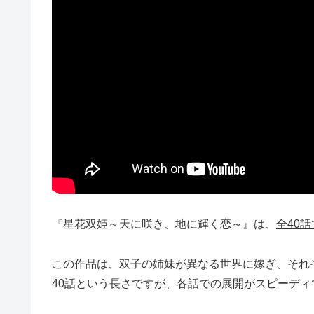
『星花双姫～天に咲き、地に輝く恋～』は、
全40
この作品は、双子の姉妹が異なる世界に嫁ぎ、それ
40話という長さですが、各話での展開がスピーデ