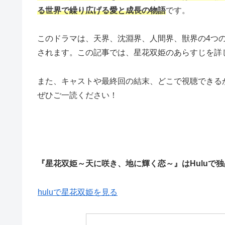
る世界で繰り広げる愛と成長の物語
です。
このドラマは、天界、沈淵界、人間界、獣界の4つ
されます。この記事では、星花双姫のあらすじを詳
また、キャストや最終回の結末、どこで視聴できる
ぜひご一読ください！
『星花双姫～天に咲き、地に輝く恋～』はHuluで
huluで星花双姫を見る