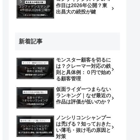
作目は2026年公開？東
出昌大の続投が鍵
新着記事
モンスター顧客を切るに
は？クレーマー対応の鉄
則と具体例：０円で始め
る顧客管理
仮面ライダーつまらない
ランキング｜なぜ最近の
作品は評価が低いのか？
ノンシリコンシャンプー
は禿げる？知っておきた
い薄毛・抜け毛の原因と
対策