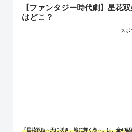
【ファンタジー時代劇】星花双
はどこ？
スポ
「星花双姫～天に咲き、地に輝く恋～」は、全40