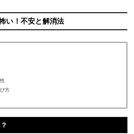
怖い！不安と解消法
？
要性
選び方
い？