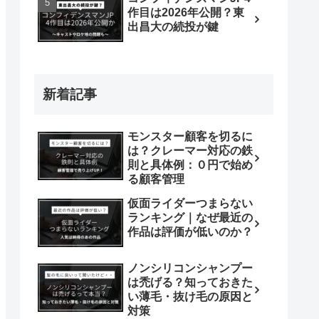
作目は2026年公開？東
出昌大の続投が鍵
新着記事
モンスター顧客を切るに
は？クレーマー対応の鉄
則と具体例：０円で始め
る顧客管理
仮面ライダーつまらない
ランキング｜なぜ最近の
作品は評価が低いのか？
ノンシリコンシャンプー
は禿げる？知っておきた
い薄毛・抜け毛の原因と
対策