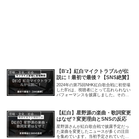
【B’z】紅白マイクトラブルが伝
芸能・文化・社会・科学
説に！最初で最後？【SNS絶賛】
2024年の第75回NHK紅白歌合戦に初登場
したB'zは、視聴者にとって忘れられない
パフォーマンスを披露しました。その中
で注目を集めたのは、圧巻の歌唱力によ
って多くの人々を魅了したステージと、2
曲目「LOVE PHANTOM」の冒頭で発生
【紅白】星野源の楽曲・歌詞変更
芸能・文化・社会・科学
し...
はなぜ？変更理由とSNSの反応
星野源さんが紅白歌合戦で披露予定だっ
た楽曲を変更したニュースが多くの注目
を集めています。当初予定されていた楽