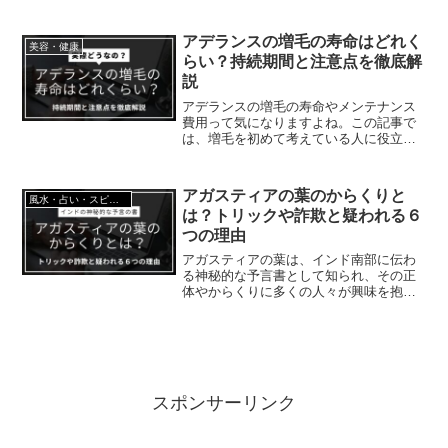
惨な自然災害の一つとして知られていま
す。この記事では、ポンペイの逃げ延び
た人々の行き先や噴火による被害の全
アデランスの増毛の寿命はどれく
美容・健康
貌、そして遺体保存の謎に至るまで、歴
らい？持続期間と注意点を徹底解
史の真実をひも解きます。
説
アデランスの増毛の寿命やメンテナンス
費用って気になりますよね。この記事で
は、増毛を初めて考えている人に役立つ
注意点や、どの年齢層に向いているかな
ども含めて、増毛の基本をわかりやすく
まとめました。増毛と育毛の違いも整理
アガスティアの葉のからくりと
風水・占い・スピリチュアル
しつつ、自分に合った方法を見つけるた
は？トリックや詐欺と疑われる６
めのヒントをご紹介します。
つの理由
アガスティアの葉は、インド南部に伝わ
る神秘的な予言書として知られ、その正
体やからくりに多くの人々が興味を抱い
ています。一説によると、古代の聖者ア
ガスティアが未来の人々のために書き記
したとされるこれらの葉には、個人の過
去、現在、未来が詳細に記...
スポンサーリンク