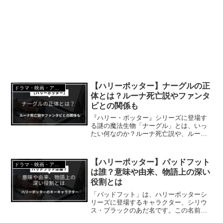
【ハリーポッター】ナーグルの正
ドラマ・映画・アニメ・漫画・エンタメ
体とは？ルーナ死亡説やファンタ
ビとの関係も
『ハリー・ポッター』シリーズに登場す
る謎の魔法生物「ナーグル」とは、いっ
たい何なのか？ルーナ死亡説や、ルーナ
役のイヴァナ・リンチにまつわる病気の
噂などがファンの間で話題に上ることも
少なくありません。本記事では、ナーグ
【ハリーポッター】パッドフット
ドラマ・映画・アニメ・漫画・エンタメ
ルにまつわるさまざまな謎やルーナの魅
は誰？意味や由来、物語上の深い
力を解説しながら、魔法界の奥深さを紐
解いていきます。
役割とは
「パッドフット」は、ハリーポッターシ
リーズに登場するキャラクター、シリウ
ス・ブラックのあだ名です。この名前
は、彼の動物もどきとしての特性に由来