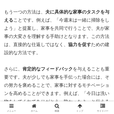
もう一つの方法は、
夫に具体的な家事のタスクを与
える
ことです。例えば、「今週末は一緒に掃除をし
よう」と提案し、家事を共同で行うことで、夫が家
事の大変さを理解する手助けとなります。この方法
は、直接的な仕返しではなく、
協力を促す
ための建
設的な方法です。
さらに、
肯定的なフィードバック
を与えることも重
要です。夫が少しでも家事を手伝った場合には、そ
の努力を褒めることで、家事に対するモチベーショ
ンを高めることができます。例えば、「今日は洗い
物をしてくれてありがとう。助かったよ」と伝える
だけでも、夫の意識が変わるかもしれません。
メニュー
ホーム
検索
トップ
サイドバー