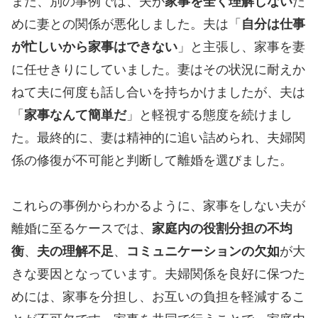
また、別の事例では、夫が
家事を全く理解しない
た
めに妻との関係が悪化しました。夫は「
自分は仕事
が忙しいから家事はできない
」と主張し、家事を妻
に任せきりにしていました。妻はその状況に耐えか
ねて夫に何度も話し合いを持ちかけましたが、夫は
「
家事なんて簡単だ
」と軽視する態度を続けまし
た。最終的に、妻は精神的に追い詰められ、夫婦関
係の修復が不可能と判断して離婚を選びました。
これらの事例からわかるように、家事をしない夫が
離婚に至るケースでは、
家庭内の役割分担の不均
衡
、
夫の理解不足
、
コミュニケーションの欠如
が大
きな要因となっています。夫婦関係を良好に保つた
めには、家事を分担し、お互いの負担を軽減するこ